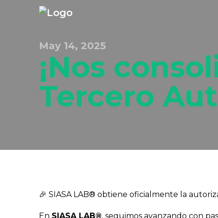
May 14, 2025
¡Nos conso
Tercero Aut
🎉 SIASA LAB® obtiene oficialmente la autori
En
SIASA LAB®
, seguimos avanzando con paso