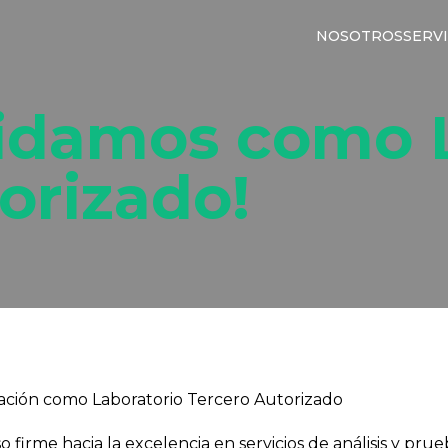
NOSOTROS
SERVI
lidamos como 
orizado!
zación como Laboratorio Tercero Autorizado
 firme hacia la excelencia en servicios de análisis y pru