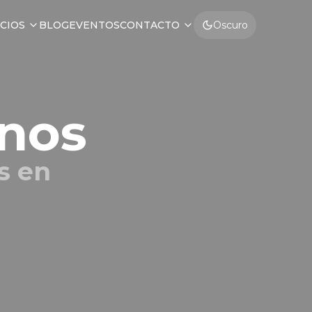
CIOS
BLOG
EVENTOS
CONTACTO
Oscuro
rnos
s en