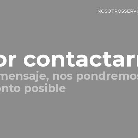
NOSOTROS
SERVI
or contacta
 mensaje, nos pondremo
onto posible