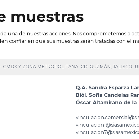
e muestras
cada una de nuestras acciones. Nos comprometemos a act
en confiar en que sus muestras serán tratadas con el más
O
CMDX Y ZONA METROPOLITANA
CD. GUZMÁN, JALISCO
U
Q.A. Sandra Esparza La
Biól. Sofía Candelas R
Óscar Altamirano de la
vinculacion.comercial@s
vinculacion1@siasamexic
vinculacion7@siasamexic