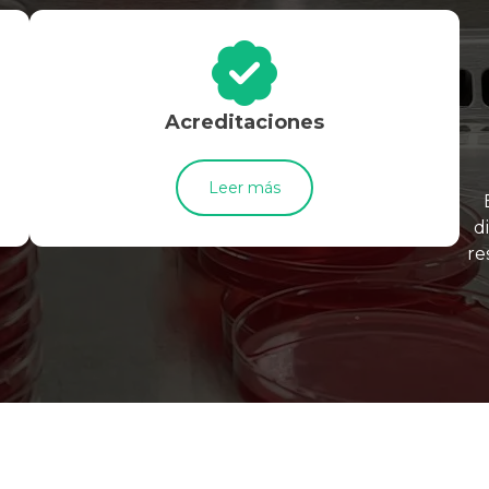
Acreditaciones
Leer más
d
re