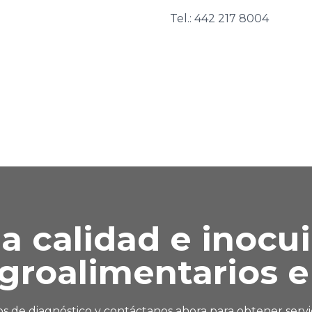
Tel.: 442 217 8004
la calidad e inocu
groalimentarios e 
s de diagnóstico y contáctanos ahora para obtener servic